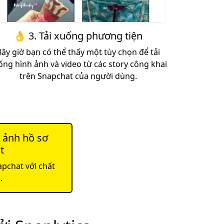
👌 3. Tải xuống phương tiện
Bây giờ bạn có thể thấy một tùy chọn để tải
ống hình ảnh và video từ các story công khai
trên Snapchat của người dùng.
g ảnh hồ sơ
t
pchat với chất
.