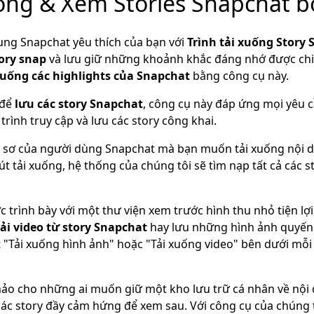
uống & Xem Stories Snapchat bở
ung Snapchat yêu thích của bạn với
Trình tải xuống Story
tory snap
và lưu giữ những khoảnh khắc đáng nhớ được chi
xuống các highlights của Snapchat
bằng công cụ này.
 để
lưu các story Snapchat
, công cụ này đáp ứng mọi yêu 
rình truy cập và lưu các story công khai.
ồ sơ của người dùng Snapchat mà bạn muốn tải xuống nội d
út tải xuống, hệ thống của chúng tôi sẽ tìm nạp tất cả các 
 trình bày với một thư viện xem trước hình thu nhỏ tiện lợi,
tải video từ story Snapchat
hay lưu những hình ảnh quyến 
 "Tải xuống hình ảnh" hoặc "Tải xuống video" bên dưới mỗi 
ảo cho những ai muốn giữ một kho lưu trữ cá nhân về nội 
c story đầy cảm hứng để xem sau. Với công cụ của chúng t