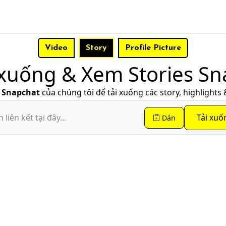
Video
Story
Profile Picture
 xuống & Xem Stories Sn
y Snapchat
của chúng tôi để tải xuống các story, highlights 
Tải xuố
Dán