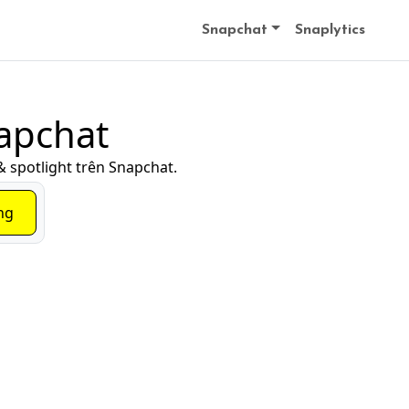
Snapchat
Snaplytics
apchat
& spotlight trên Snapchat.
ng