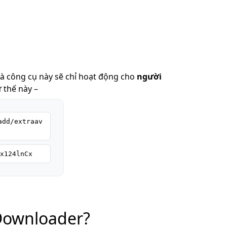
à công cụ này sẽ chỉ hoạt động cho
người
 thế này –
add/extraav
x124lnCx
 Downloader?