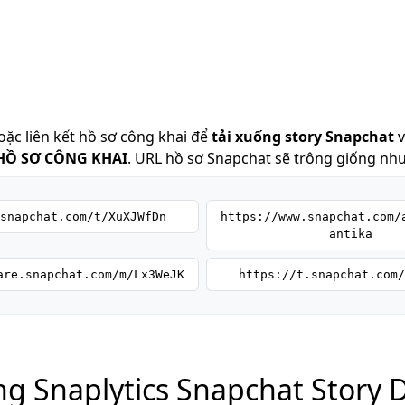
ặc liên kết hồ sơ công khai để
tải xuống story Snapchat
v
 HỒ SƠ CÔNG KHAI
. URL hồ sơ Snapchat sẽ trông giống như
snapchat.com/t/XuXJWfDn
https://www.snapchat.com/
antika
are.snapchat.com/m/Lx3WeJK
https://t.snapchat.com/
g Snaplytics Snapchat Story